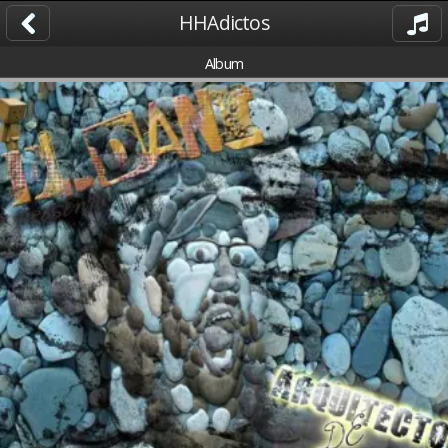
HHAdictos
Album