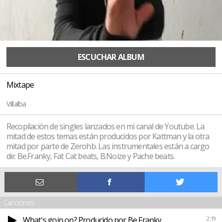
ESCUCHAR ALBUM
Mixtape
Villalba
Recopilación de singles lanzados en mi canal de Youtube. La
mitad de estos temas están producidos por Kattman y la otra
mitad por parte de Zerohb. Las instrumentales están a cargo
de: Be.Franky, Fat Cat beats, B.Noize y Pache beats.
Canciones
What's goin on? Producido por Be Franky
2:19