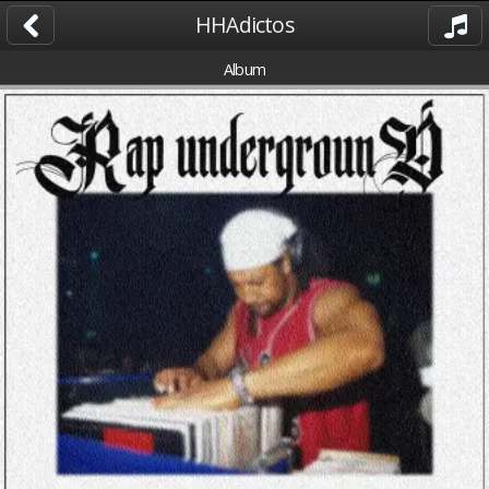
HHAdictos
Album