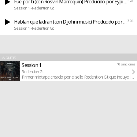
Fue por ti (con Rosvin Marroquin) Producido por Eypi videz
4:22
Session 1 - Redention Gt
Hablan que ladran (con Djjohnrmusic) Producido por Djjoh
3:04
Session 1 - Redention Gt
Albums
Session 1
10 canciones
Redention Gt
Primer mixtape creado por el sello Redention Gt que incluye la 